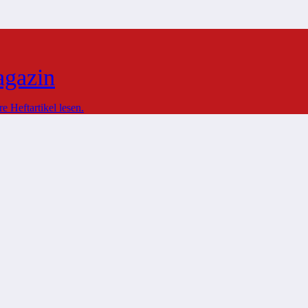
agazin
 Heftartikel lesen.