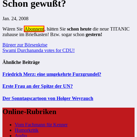
Schon gewußt?
Jan. 24, 2008
Wären Sie
Abonnent
, hätten Sie
schon heute
die neue TITANIC
zuhause im Briefkasten! Bzw. sogar schon
gestern!
Beitragsnavigation
Bürger zur Börsenkrise
Swami Durchananda votes for CDU!
Ähnliche Beiträge
Friedrich Merz: eine umgekehrte Furzgrundel?
Erste Frau an der Spitze der UN?
Der Sonntagscartoon von Holger Weyrauch
Online-Rubriken
Vom Fachmann für Kenner
Humorkritik
Audio