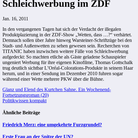
Schleichwerbung im ZDF
Jan. 16, 2011
In den vergangenen Tagen hat sich der Verdacht der illegalen
Produktplazierung in der ZDF-Show „Wetten, dass …?“ verhärtet.
Demnach sollen über Jahre hinweg Warsteiner-Schriftzüge bei den
Stadt- und Außenwetten zu sehen gewesen sein. Recherchen von
TITANIC haben inzwischen weitere Fälle von Schleichwerbung
aufgedeckt: So machten etliche als Gäste geladene Schauspieler
ungeniert Werbung für ihre eigenen Kinofilme, Thomas Gottschalk
trug deutlich sichtbar L’Oréal-Colorations-Produkte in seinem Haar
herum, und in einer Sendung im Dezember 2010 fuhren sogar
während einer Wette mehrere PKW über die Bühne.
Beitragsnavigation
Glanz und Elend des Kurtchen Sahne. Ein Wochenend-
Fortsetzungsroman (20)
Politikwissen kompakt
Ähnliche Beiträge
Friedrich Merz: eine umgekehrte Furzgrundel?
Erste Frau an der Spitze der UN?