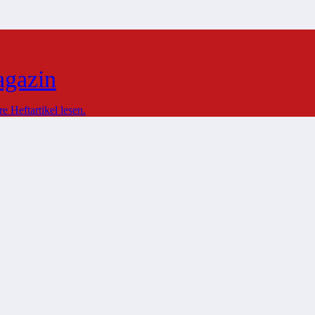
agazin
 Heftartikel lesen.