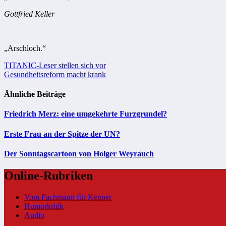
Gottfried Keller
„Arschloch.“
Beitragsnavigation
TITANIC-Leser stellen sich vor
Gesundheitsreform macht krank
Ähnliche Beiträge
Friedrich Merz: eine umgekehrte Furzgrundel?
Erste Frau an der Spitze der UN?
Der Sonntagscartoon von Holger Weyrauch
Online-Rubriken
Vom Fachmann für Kenner
Humorkritik
Audio