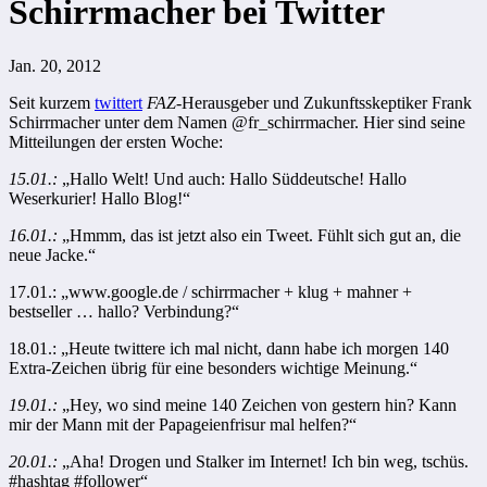
Schirrmacher bei Twitter
Jan. 20, 2012
Seit kurzem
twittert
FAZ
-Herausgeber und Zukunftsskeptiker Frank
Schirrmacher unter dem Namen @fr_schirrmacher. Hier sind seine
Mitteilungen der ersten Woche:
15.01.:
„Hallo Welt! Und auch: Hallo Süddeutsche! Hallo
Weserkurier! Hallo Blog!“
16.01.:
„Hmmm, das ist jetzt also ein Tweet. Fühlt sich gut an, die
neue Jacke.“
17.01.: „www.google.de / schirrmacher + klug + mahner +
bestseller … hallo? Verbindung?“
18.01.: „Heute twittere ich mal nicht, dann habe ich morgen 140
Extra-Zeichen übrig für eine besonders wichtige Meinung.“
19.01.:
„Hey, wo sind meine 140 Zeichen von gestern hin? Kann
mir der Mann mit der Papageienfrisur mal helfen?“
20.01.:
„Aha! Drogen und Stalker im Internet! Ich bin weg, tschüs.
#hashtag #follower“