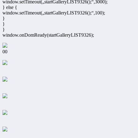
window.setTimeout(„startGalleryLIST9326();“,3000);
} else {
window.setTimeout(„startGalleryLIST9326();“,100);
}
}
}
window.onDomReady(startGalleryLIST9326);
00