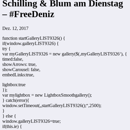
Schilling & Blum am Dienstag
– #FreeDeniz
Dez. 12, 2017
function startGalleryLIST9326() {
if(window.galleryLIST9326) {
try {
var myGalleryLIST9326 = new gallery($(‚myGalleryLIST9326‘), {
timed:false,
showArrows: true,
showCarousel: false,
embedLinks:true,
lightbox:true
});
var mylightbox = new LightboxSmoothgallery();
} catch(error){
window.setTimeout(„startGalleryLIST9326();“,2500);
}
} else {
window.galleryLIST9326=true;
if(this.ie) {