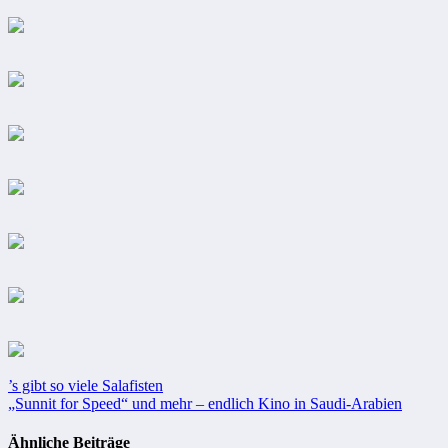
Beitragsnavigation
’s gibt so viele Salafisten
„Sunnit for Speed“ und mehr – endlich Kino in Saudi-Arabien
Ähnliche Beiträge