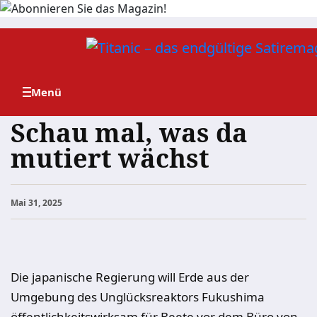
Zum
Inhalt
springen
Schau mal, was da
mutiert wächst
Mai 31, 2025
Die japanische Regierung will Erde aus der
Umgebung des Unglücksreaktors Fukushima
öffentlichkeitswirksam für Beete vor dem Büro von