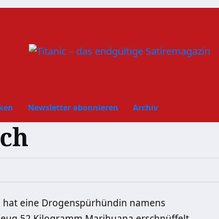
ken
Newsletter abonnieren
Archiv
sch
) hat eine Drogenspürhündin namens
zeug 52 Kilogramm Marihuana erschnüffelt.