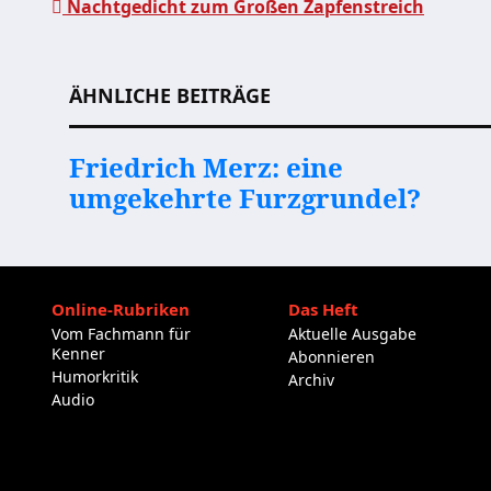
Nachtgedicht zum Großen Zapfenstreich
Beitragsnavigation
ÄHNLICHE BEITRÄGE
Friedrich Merz: eine
umgekehrte Furzgrundel?
Online-Rubriken
Das Heft
Vom Fachmann für
Aktuelle Ausgabe
Kenner
Abonnieren
Humorkritik
Archiv
Audio