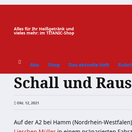
Zum
Inhalt
springen
Alles für Ihr Heißgetränk und
vieles mehr: im TITANIC-Shop
Abo
Shop
Das aktuelle Heft
Rubri
Schall und Rau
Okt. 12, 2021
Auf der A2 bei Hamm (Nordrhein-Westfalen
Lieschen Müller
in einem präparierten Fahr