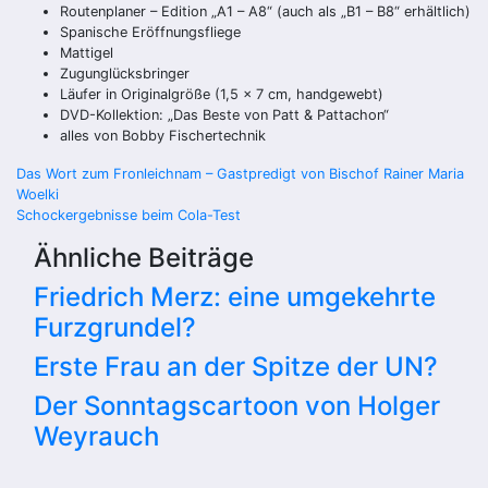
Routenplaner – Edition „A1 – A8“ (auch als „B1 – B8“ erhältlich)
Spanische Eröffnungsfliege
Mattigel
Zugunglücksbringer
Läufer in Originalgröße (1,5 x 7 cm, handgewebt)
DVD-Kollektion: „Das Beste von Patt & Pattachon“
alles von Bobby Fischertechnik
Beitragsnavigation
Das Wort zum Fronleichnam – Gastpredigt von Bischof Rainer Maria
Woelki
Schockergebnisse beim Cola-Test
Ähnliche Beiträge
Friedrich Merz: eine umgekehrte
Furzgrundel?
Erste Frau an der Spitze der UN?
Der Sonntagscartoon von Holger
Weyrauch