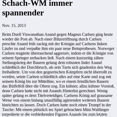
Schach-WM immer
spannender
Nov. 15, 2013
Beim Duell Viswanathan Anand gegen Magnus Carlsen ging heute
wieder die Post ab. Nach einer Blitzeröffnung durch Carlsen
preschte Anand früh zackig mit der Königin auf Carlsens linken
Läufer zu und verpaßte ihm ein paar neue Beinprothesen. Norweger
Carlsen reagierte überraschend aggressiv, indem er die Königin von
seinem Springer zerhacken ließ. Nach einem kurzzeitig zähen
Stellungskrieg der Bauern gelang dem robusten Inder Anand
schließlich der Durchbruch, als sein Turm sich gnadenlos den Weg
freiballerte. Um von den gegnerischen Kämpfern nicht überrollt zu
werden, setzte Carlsen schließlich alles auf eine Karte und zog mit
seinem König bis zur Mittelline, wo er einem feindlichen Bauern
das Büffelfell über die Ohren zog. Ein kühner, allzu kühner Vorstoß,
denn Carlsen hatte nicht mit Anands Hinterlist gerechnet. Wenig
später gelang es dem Titelverteidiger, Carlsens König auf grausame
Weise von einem bislang unauffällig agierenden weiteren Bauern
hinrichten zu lassen. Doch Carlsen hatte noch einen Trumpf in der
Tasche: Mit einem plötzlich ins Spiel gebrachten Mini-Walfänger
torpedierte er die verbleibenden Figuren Anands bis zum letzten