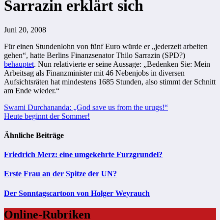
Sarrazin erklärt sich
Juni 20, 2008
Für einen Stundenlohn von fünf Euro würde er „jederzeit arbeiten
gehen“, hatte Berlins Finanzsenator Thilo Sarrazin (SPD?)
behauptet
. Nun relativierte er seine Aussage: „Bedenken Sie: Mein
Arbeitsag als Finanzminister mit 46 Nebenjobs in diversen
Aufsichtsräten hat mindestens 1685 Stunden, also stimmt der Schnitt
am Ende wieder.“
Beitragsnavigation
Swami Durchananda: „God save us from the urugs!“
Heute beginnt der Sommer!
Ähnliche Beiträge
Friedrich Merz: eine umgekehrte Furzgrundel?
Erste Frau an der Spitze der UN?
Der Sonntagscartoon von Holger Weyrauch
Online-Rubriken