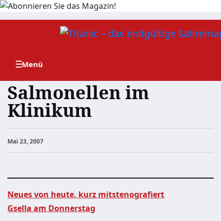
Zum
Inhalt
springen
Salmonellen im
Klinikum
Mai 23, 2007
Neues von heute, kurz mitstenografiert
Gsella am Donnerstag