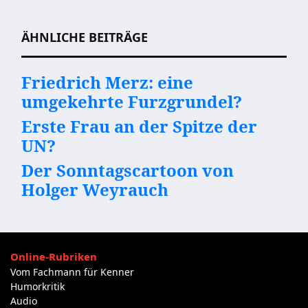
Beitragsnavigation
ÄHNLICHE BEITRÄGE
Friedrich Merz: eine
umgekehrte Furzgrundel?
Erste Frau an der Spitze der
UN?
Der Sonntagscartoon von
Holger Weyrauch
Online-Rubriken
Vom Fachmann für Kenner
Humorkritik
Audio