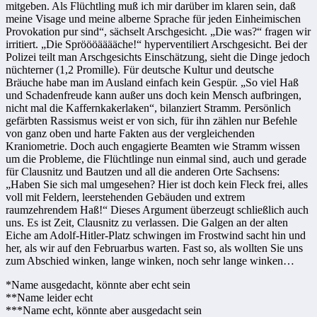
mitgeben. Als Flüchtling muß ich mir darüber im klaren sein, daß
meine Visage und meine alberne Sprache für jeden Einheimischen
Provokation pur sind“, sächselt Arschgesicht. „Die was?“ fragen wir
irritiert. „Die Spröööääääche!“ hyperventiliert Arschgesicht. Bei der
Polizei teilt man Arschgesichts Einschätzung, sieht die Dinge jedoch
nüchterner (1,2 Promille). Für deutsche Kultur und deutsche
Bräuche habe man im Ausland einfach kein Gespür. „So viel Haß
und Schadenfreude kann außer uns doch kein Mensch aufbringen,
nicht mal die Kaffernkakerlaken“, bilanziert Stramm. Persönlich
gefärbten Rassismus weist er von sich, für ihn zählen nur Befehle
von ganz oben und harte Fakten aus der vergleichenden
Kraniometrie. Doch auch engagierte Beamten wie Stramm wissen
um die Probleme, die Flüchtlinge nun einmal sind, auch und gerade
für Clausnitz und Bautzen und all die anderen Orte Sachsens:
„Haben Sie sich mal umgesehen? Hier ist doch kein Fleck frei, alles
voll mit Feldern, leerstehenden Gebäuden und extrem
raumzehrendem Haß!“ Dieses Argument überzeugt schließlich auch
uns. Es ist Zeit, Clausnitz zu verlassen. Die Galgen an der alten
Eiche am Adolf-Hitler-Platz schwingen im Frostwind sacht hin und
her, als wir auf den Februarbus warten. Fast so, als wollten Sie uns
zum Abschied winken, lange winken, noch sehr lange winken…
*Name ausgedacht, könnte aber echt sein
**Name leider echt
***Name echt, könnte aber ausgedacht sein