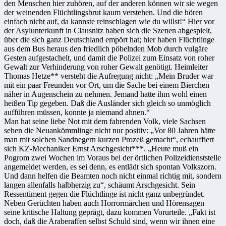
den Menschen hier zuhören, auf der anderen können wir sie wegen
der weinenden Flüchtlingsbrut kaum verstehen. Und die hören
einfach nicht auf, da kannste reinschlagen wie du willst!“ Hier vor
der Asylunterkunft in Clausnitz haben sich die Szenen abgespielt,
über die sich ganz Deutschland empört hat; hier haben Flüchtlinge
aus dem Bus heraus den friedlich pöbelnden Mob durch vulgäre
Gesten aufgestachelt, und damit die Polizei zum Einsatz von roher
Gewalt zur Verhinderung von roher Gewalt genötigt. Heimleiter
Thomas Hetze** versteht die Aufregung nicht: „Mein Bruder war
mit ein paar Freunden vor Ort, um die Sache bei einem Bierchen
näher in Augenschein zu nehmen. Jemand hatte ihm wohl einen
heißen Tip gegeben. Daß die Ausländer sich gleich so unmöglich
aufführen müssen, konnte ja niemand ahnen.“
Man hat seine liebe Not mit dem fahrenden Volk, viele Sachsen
sehen die Neuankömmlinge nicht nur positiv: „Vor 80 Jahren hätte
man mit solchen Sandnegern kurzen Prozeß gemacht“, echauffiert
sich KZ-Mechaniker Ernst Arschgesicht***. „Heute muß ein
Pogrom zwei Wochen im Voraus bei der örtlichen Polizeidienststelle
angemeldet werden, es sei denn, es entlädt sich spontan Volkszorn.
Und dann helfen die Beamten noch nicht einmal richtig mit, sondern
langen allenfalls halbherzig zu“, schäumt Arschgesicht. Sein
Ressentiment gegen die Flüchtlinge ist nicht ganz unbegründet.
Neben Gerüchten haben auch Horrormärchen und Hörensagen
seine kritische Haltung geprägt, dazu kommen Vorurteile. „Fakt ist
doch, daß die Araberaffen selbst Schuld sind, wenn wir ihnen eine