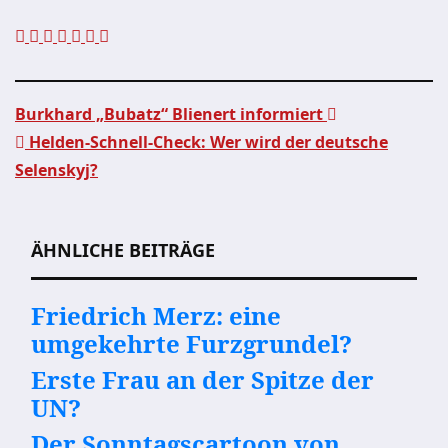
Burkhard „Bubatz“ Blienert informiert
Helden-Schnell-Check: Wer wird der deutsche
Beitragsnavigation
Selenskyj?
ÄHNLICHE BEITRÄGE
Friedrich Merz: eine
umgekehrte Furzgrundel?
Erste Frau an der Spitze der
UN?
Der Sonntagscartoon von