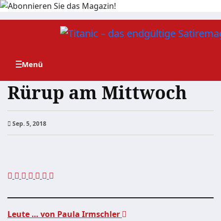
Zum
Inhalt
springen
Rürup am Mittwoch
Sep. 5, 2018
Leute … von Paula Irmschler