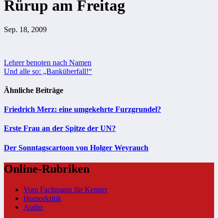
Rürup am Freitag
Sep. 18, 2009
Beitragsnavigation
Lehrer benoten nach Namen
Und alle so: „Banküberfall!“
Ähnliche Beiträge
Friedrich Merz: eine umgekehrte Furzgrundel?
Erste Frau an der Spitze der UN?
Der Sonntagscartoon von Holger Weyrauch
Online-Rubriken
Vom Fachmann für Kenner
Humorkritik
Audio