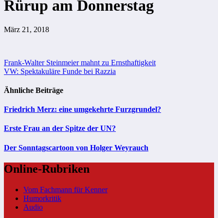
Rürup am Donnerstag
März 21, 2018
Beitragsnavigation
Frank-Walter Steinmeier mahnt zu Ernsthaftigkeit
VW: Spektakuläre Funde bei Razzia
Ähnliche Beiträge
Friedrich Merz: eine umgekehrte Furzgrundel?
Erste Frau an der Spitze der UN?
Der Sonntagscartoon von Holger Weyrauch
Online-Rubriken
Vom Fachmann für Kenner
Humorkritik
Audio