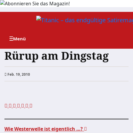
Zum
Inhalt
springen
Rürup am Dingstag
Feb. 19, 2010
Wie Westerwelle ist eigentlich …?