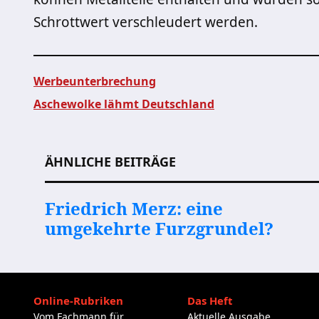
Schrottwert verschleudert werden.
Werbeunterbrechung
Aschewolke lähmt Deutschland
Beitragsnavigation
ÄHNLICHE BEITRÄGE
Friedrich Merz: eine
umgekehrte Furzgrundel?
Online-Rubriken
Das Heft
Vom Fachmann für
Aktuelle Ausgabe