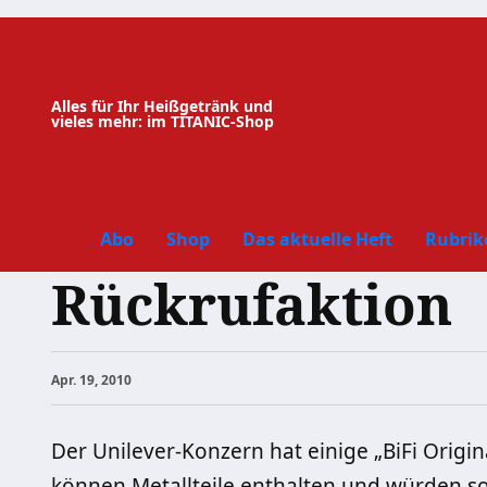
Zum
Inhalt
springen
Alles für Ihr Heißgetränk und
vieles mehr: im TITANIC-Shop
Abo
Shop
Das aktuelle Heft
Rubrik
Rückrufaktion
Apr. 19, 2010
Der Unilever-Konzern hat einige „BiFi Origin
können Metallteile enthalten und würden so