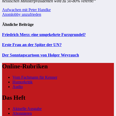
hessischen Ministerpräsidenten wird zu 50-80% vererbt!“
Beitragsnavigation
Aufwachen mit Peter Handke
Atomlobby unzufrieden
Ähnliche Beiträge
Friedrich Merz: eine umgekehrte Furzgrundel?
Erste Frau an der Spitze der UN?
Der Sonntagscartoon von Holger Weyrauch
Online-Rubriken
Vom Fachmann für Kenner
Humorkritik
Audio
Das Heft
Aktuelle Ausgabe
Abonnieren