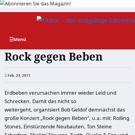
Zum
Inhalt
springen
Rock gegen Beben
Feb. 23, 2011
Erdbeben verursachen immer wieder Leid und
Schrecken. Damit das nicht so
weitergeht, organisiert Bob Geldof demnächst das
große Konzert „Rock gegen Beben“, u.a. mit: Rolling
Stones, Einstürzende Neubauten, Ton Steine
Scherben, Shakin‘ Stevens, Earth, Quake & Fire und