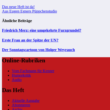
Beitragsnavigation
Das neue Heft ist da!
Aus Eugen Egners Püppchenstudio
Ähnliche Beiträge
Friedrich Merz: eine umgekehrte Furzgrundel?
Erste Frau an der Spitze der UN?
Der Sonntagscartoon von Holger Weyrauch
Online-Rubriken
Vom Fachmann für Kenner
Humorkritik
Audio
Das Heft
Aktuelle Ausgabe
Abonnieren
Archiv