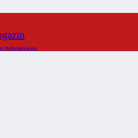
agazin
 Heftartikel lesen.