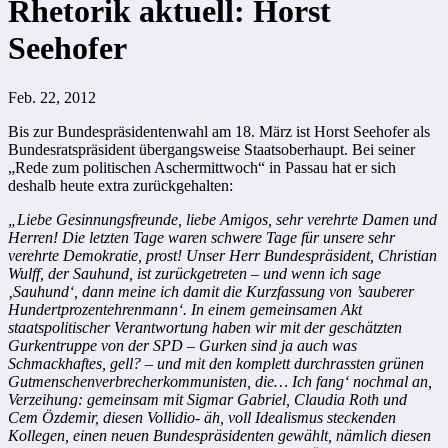
Rhetorik aktuell: Horst
Seehofer
Feb. 22, 2012
Bis zur Bundespräsidentenwahl am 18. März ist Horst Seehofer als
Bundesratspräsident übergangsweise Staatsoberhaupt. Bei seiner
„Rede zum politischen Aschermittwoch“ in Passau hat er sich
deshalb heute extra zurückgehalten:
„Liebe Gesinnungsfreunde, liebe Amigos, sehr verehrte Damen und
Herren! Die letzten Tage waren schwere Tage für unsere sehr
verehrte Demokratie, prost! Unser Herr Bundespräsident, Christian
Wulff, der Sauhund, ist zurückgetreten – und wenn ich sage
‚Sauhund‘, dann meine ich damit die Kurzfassung von ’sauberer
Hundertprozentehrenmann‘. In einem gemeinsamen Akt
staatspolitischer Verantwortung haben wir mit der geschätzten
Gurkentruppe von der SPD – Gurken sind ja auch was
Schmackhaftes, gell? – und mit den komplett durchrassten grünen
Gutmenschenverbrecherkommunisten, die… Ich fang‘ nochmal an,
Verzeihung: gemeinsam mit Sigmar Gabriel, Claudia Roth und
Cem Özdemir, diesen Vollidio- äh, voll Idealismus steckenden
Kollegen, einen neuen Bundespräsidenten gewählt, nämlich diesen