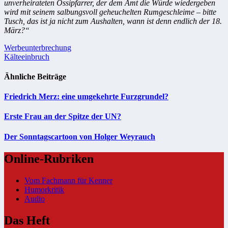
unverheirateten Ossipfarrer, der dem Amt die Würde wiedergeben
wird mit seinem salbungsvoll geheuchelten Rumgeschleime – bitte
Tusch, das ist ja nicht zum Aushalten, wann ist denn endlich der 18.
März?“
Beitragsnavigation
Werbeunterbrechung
Kälteeinbruch
Ähnliche Beiträge
Friedrich Merz: eine umgekehrte Furzgrundel?
Erste Frau an der Spitze der UN?
Der Sonntagscartoon von Holger Weyrauch
Online-Rubriken
Vom Fachmann für Kenner
Humorkritik
Audio
Das Heft