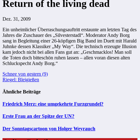
Return of the living dead
Dez. 31, 2009
Ein unheimlicher Überraschungsauftritt erstaunte am letzten Tag des
Jahres die Zuschauer des „Silvesterstadl“. Moderator Andy Borg
sang in Begleitung einer 26-köpfigen Big Band im Duett mit Harald
Juhnke dessen Klassiker „My Way“. Die technisch erzeugte Illusion
kam jedoch nicht bei allen Fans gut an: „Geschmacklos! Man soll
die Toten doch bitteschön ruhen lassen – allen voran diesen alten
Schluckspecht Andy Borg.“
Beitragsnavigation
Schnee von gestern (9)
Riegel: Bleigießen
Ähnliche Beiträge
Friedrich Merz: eine umgekehrte Furzgrundel?
Erste Frau an der Spitze der UN?
Der Sonntagscartoon von Holger Weyrauch