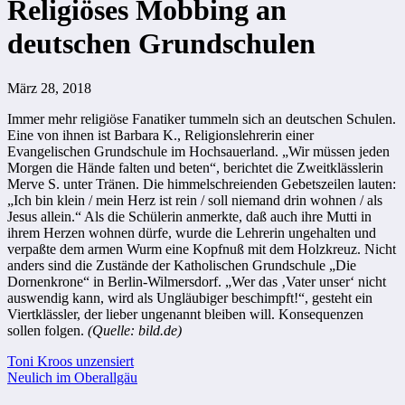
Religiöses Mobbing an
deutschen Grundschulen
März 28, 2018
Immer mehr religiöse Fanatiker tummeln sich an deutschen Schulen.
Eine von ihnen ist Barbara K., Religionslehrerin einer
Evangelischen Grundschule im Hochsauerland. „Wir müssen jeden
Morgen die Hände falten und beten“, berichtet die Zweitklässlerin
Merve S. unter Tränen. Die himmelschreienden Gebetszeilen lauten:
„Ich bin klein / mein Herz ist rein / soll niemand drin wohnen / als
Jesus allein.“ Als die Schülerin anmerkte, daß auch ihre Mutti in
ihrem Herzen wohnen dürfe, wurde die Lehrerin ungehalten und
verpaßte dem armen Wurm eine Kopfnuß mit dem Holzkreuz. Nicht
anders sind die Zustände der Katholischen Grundschule „Die
Dornenkrone“ in Berlin-Wilmersdorf. „Wer das ‚Vater unser‘ nicht
auswendig kann, wird als Ungläubiger beschimpft!“, gesteht ein
Viertklässler, der lieber ungenannt bleiben will. Konsequenzen
sollen folgen.
(Quelle: bild.de)
Beitragsnavigation
Toni Kroos unzensiert
Neulich im Oberallgäu