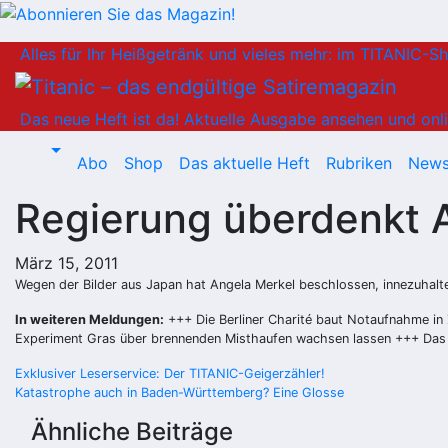
Zum
Alles für Ihr Heißgetränk und vieles mehr: im TITANIC-S
Inhalt
springen
Das neue Heft ist da!
Aktuelle Ausgabe ansehen und onli
Abo
Shop
Das aktuelle Heft
Rubriken
News
Regierung überdenkt A
März 15, 2011
Wegen der Bilder aus Japan hat Angela Merkel beschlossen, innezuhalt
In weiteren Meldungen:
+++ Die Berliner Charité baut Notaufnahme in 
Experiment Gras über brennenden Misthaufen wachsen lassen +++ Das T
Beitragsnavigation
Exklusiver Leserservice: Der TITANIC-Geigerzähler!
Katastrophe auch in Baden-Württemberg? Eine Glosse
Ähnliche Beiträge