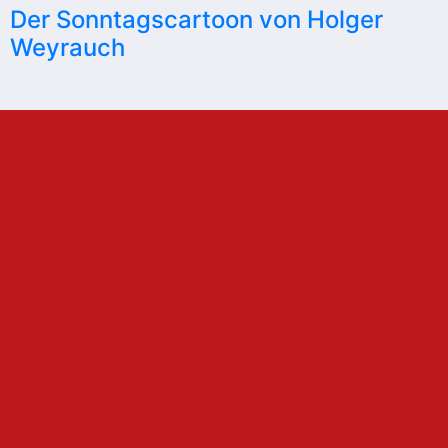
Der Sonntagscartoon von Holger
Weyrauch