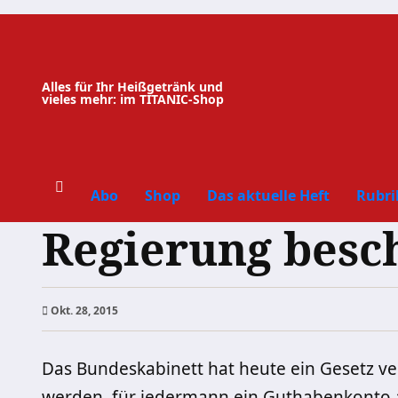
Zum
Inhalt
springen
Alles für Ihr Heißgetränk und
vieles mehr: im TITANIC-Shop
Abo
Shop
Das aktuelle Heft
Rubri
Regierung besch
Okt. 28, 2015
Das Bundeskabinett hat heute ein Gesetz ve
werden, für jedermann ein Guthabenkonto an