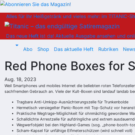
Zum
Alles für Ihr Heißgetränk und vieles mehr: im TITANIC-S
Inhalt
springen
Das neue Heft ist da!
Aktuelle Ausgabe ansehen und onli
Abo
Shop
Das aktuelle Heft
Rubriken
News
Red Phone Boxes for S
Aug. 18, 2023
Weil Smartphones und mobiles Internet die beliebten roten Telefonzelle
sachfremden Gebrauch an. Viele der Kult-Boxen sind landauf landab ber
Tragbare Anti-Umkipp-Ausnüchterungszelle für Trunkenbolde
Hermetisch versiegelter Panic-Room mit Top-Schutz vor herans
Praktische Wegtrage-Möglichkeit für ohnmächtig gewordene W
Schalldichte Arrestzelle für aufdringliche und extrem ausdauer
Wegwerfobjekt bei den Highland-Games (sog. „phone-booth-to
Scham-Kapsel für unfähige Elfmeterschützen (wird schnell voll)