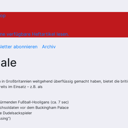
hop
ne verfügbare Heftartikel lesen.
letter abonnieren
Archiv
ale
n in Großbritannien weitgehend überflüssig gemacht haben, bietet die bri
eits im Einsatz – z.B. als
türmenden Fußball-Hooligans (ca. 7 sec)
achsoldaten vor dem Buckingham Palace
nde Dudelsackspieler
ssing“)