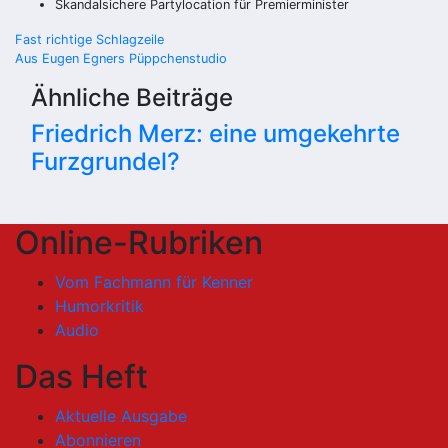
Skandalsichere Partylocation für Premierminister
Beitragsnavigation
Fast richtige Schlagzeile
Aus Eugen Egners Püppchenstudio
Ähnliche Beiträge
Friedrich Merz: eine umgekehrte
Furzgrundel?
Online-Rubriken
Vom Fachmann für Kenner
Humorkritik
Audio
Das Heft
Aktuelle Ausgabe
Abonnieren