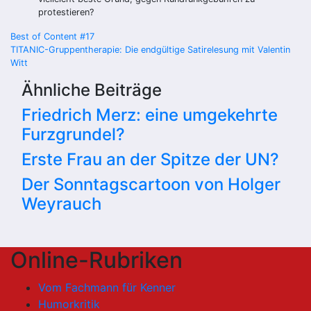
protestieren?
Beitragsnavigation
Best of Content #17
TITANIC-Gruppentherapie: Die endgültige Satirelesung mit Valentin
Witt
Ähnliche Beiträge
Friedrich Merz: eine umgekehrte
Furzgrundel?
Erste Frau an der Spitze der UN?
Der Sonntagscartoon von Holger
Weyrauch
Online-Rubriken
Vom Fachmann für Kenner
Humorkritik