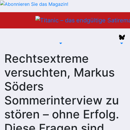
Zum
Inhalt
springen
Rechtsextreme
versuchten, Markus
Söders
Sommerinterview zu
stören – ohne Erfolg.
Diese Fragen sind