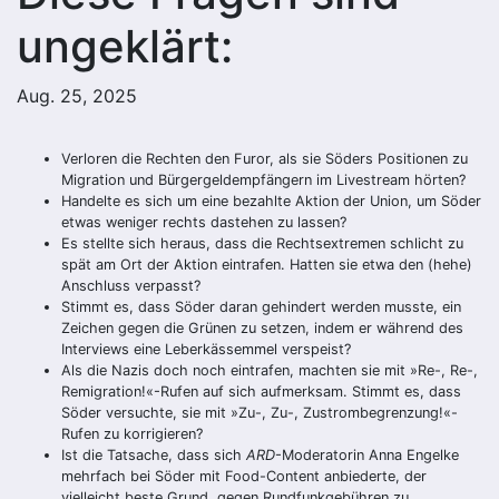
ungeklärt:
Aug. 25, 2025
Verloren die Rechten den Furor, als sie Söders Positionen zu
Migration und Bürgergeldempfängern im Livestream hörten?
Handelte es sich um eine bezahlte Aktion der Union, um Söder
etwas weniger rechts dastehen zu lassen?
Es stellte sich heraus, dass die Rechtsextremen schlicht zu
spät am Ort der Aktion eintrafen. Hatten sie etwa den (hehe)
Anschluss verpasst?
Stimmt es, dass Söder daran gehindert werden musste, ein
Zeichen gegen die Grünen zu setzen, indem er während des
Interviews eine Leberkässemmel verspeist?
Als die Nazis doch noch eintrafen, machten sie mit »Re-, Re-,
Remigration!«-Rufen auf sich aufmerksam. Stimmt es, dass
Söder versuchte, sie mit »Zu-, Zu-, Zustrombegrenzung!«-
Rufen zu korrigieren?
Ist die Tatsache, dass sich
ARD
-Moderatorin Anna Engelke
mehrfach bei Söder mit Food-Content anbiederte, der
vielleicht beste Grund, gegen Rundfunkgebühren zu