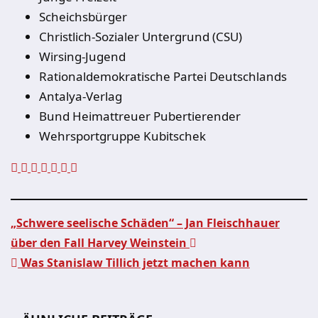
Scheichsbürger
Christlich-Sozialer Untergrund (CSU)
Wirsing-Jugend
Rationaldemokratische Partei Deutschlands
Antalya-Verlag
Bund Heimattreuer Pubertierender
Wehrsportgruppe Kubitschek
„Schwere seelische Schäden“ – Jan Fleischhauer
über den Fall Harvey Weinstein
Beitragsnavigation
Was Stanislaw Tillich jetzt machen kann