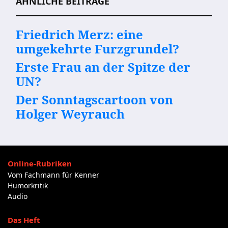
ÄHNLICHE BEITRÄGE
Friedrich Merz: eine
umgekehrte Furzgrundel?
Erste Frau an der Spitze der
UN?
Der Sonntagscartoon von
Holger Weyrauch
Online-Rubriken
Vom Fachmann für Kenner
Humorkritik
Audio
Das Heft