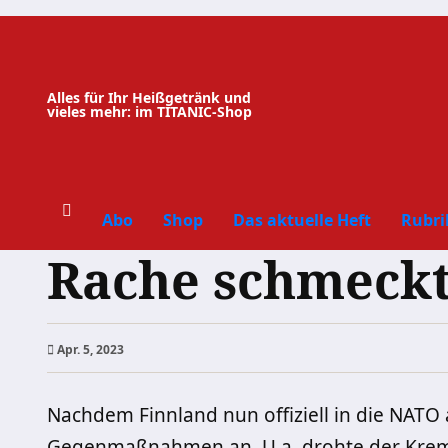
Zum
Inhalt
springen
Alles für Ihr Heißgetränk und
vieles mehr: im TITANIC-Shop
Abo
Shop
Das aktuelle Heft
Rubri
Rache schmeckt
Apr. 5, 2023
Nachdem Finnland nun offiziell in die NA
Gegenmaßnahmen an. U.a. drohte der Krem