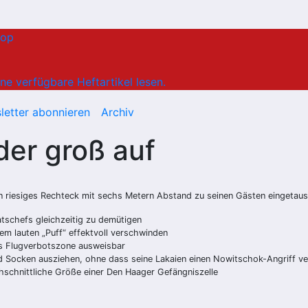
hop
ne verfügbare Heftartikel lesen.
letter abonnieren
Archiv
der groß auf
n riesiges Rechteck mit sechs Metern Abstand zu seinen Gästen eingetaus
atschefs gleichzeitig zu demütigen
em lauten „Puff“ effektvoll verschwinden
 als Flugverbotszone ausweisbar
 Socken ausziehen, ohne dass seine Lakaien einen Nowitschok-Angriff v
hschnittliche Größe einer Den Haager Gefängniszelle