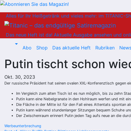
Zum
Alles für Ihr Heißgetränk und vieles mehr: im TITANIC-S
Inhalt
springen
Das neue Heft ist da!
Aktuelle Ausgabe ansehen und onli
Abo
Shop
Das aktuelle Heft
Rubriken
News
Putin tischt schon wie
Okt. 30, 2023
Der russische Präsident hat seinen ovalen XXL-Konferenztisch gegen ei
Im Vergleich zum alten Tisch ist es nun möglich, bis zu zehn Sta
Putin kann eine Nebelgranate in den Hohlraum werfen und mit ein
Die Fläche in der Mitte ist für den Fall eines Attentats spontan
Putin kann während stundenlanger Sitzungen bequem Schuhe und
Der Zwischenraum erinnert Putin jeden Tag aufs neue an die durc
Beitragsnavigation
Werbeunterbrechung