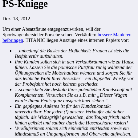
PS-Knigge
Dez. 18, 2012
Um einer Absatzflaute entgegenzuwirken, will der
Sportwagenhersteller Porsche seinen Verkäufern
bessere Manieren
beibringen
. TITANIC liegen Auszüge eines internen Papiers vor:
…unbedingt die Basics der Höflichkeit: Frauen ist stets die
Beifahrertür aufzuhalten.
Ihre Kunden sollen sich in den Verkaufsräumen wie zu Hause
fühlen. Lassen Sie die polnische Putzfrau ruhig während der
Öffnungszeiten die Motorhauben wienern und sorgen Sie für
das leibliche Wohl Ihrer Besucher – ein doppelter Whisky vor
der Probefahrt hat noch keinem geschadet.
…schmeicheln Sie deshalb Ihrer potentiellen Kundschaft mit
Komplimenten. Versuchen Sie es z.B. mit: „Dieser Wagen
würde Ihrem Penis ganz ausgezeichnet stehen.“
Ein gepflegtes Äußeres ist für den Kundenkontakt
unverzichtbar. Für jeden (!) unserer Verkäufer gilt daher
täglich: die Wichsgriffel gewaschen, das Toupet frisch nach
hinten gefettet und sauber durch die Hasenscharte rasiert!
Verkäuferinnen sollten sich einheitlich entkleiden sowie ein
Mindestmaß an Umgangsformen und Oberweite aufweisen
.