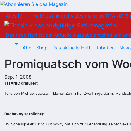
Zum
Alles für Ihr Heißgetränk und vieles mehr: im TITANIC-S
Inhalt
springen
Das neue Heft ist da!
Aktuelle Ausgabe ansehen und onli
Abo
Shop
Das aktuelle Heft
Rubriken
News
Promiquatsch vom W
Sep. 1, 2008
TITANIC gratuliert
Teile von Michael Jackson (kleiner Zeh links, Zwölffingerdarm, Mundsc
Duchovny sexsüchtig
US-Schauspieler David Duchovny hat sich zur Behandlung seiner Sexsucht