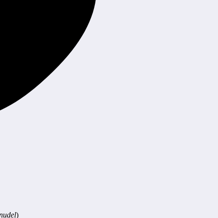
nudel
)