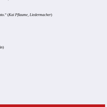
to.“ (
Kai Pflaume, Liedermacher
)
in
)