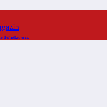
agazin
 Heftartikel lesen.