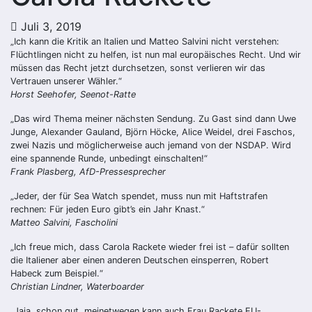
Juli 3, 2019
„Ich kann die Kritik an Italien und Matteo Salvini nicht verstehen:
Flüchtlingen nicht zu helfen, ist nun mal europäisches Recht. Und wir
müssen das Recht jetzt durchsetzen, sonst verlieren wir das
Vertrauen unserer Wähler.“
Horst Seehofer, Seenot-Ratte
„Das wird Thema meiner nächsten Sendung. Zu Gast sind dann Uwe
Junge, Alexander Gauland, Björn Höcke, Alice Weidel, drei Faschos,
zwei Nazis und möglicherweise auch jemand von der NSDAP. Wird
eine spannende Runde, unbedingt einschalten!“
Frank Plasberg, AfD-Pressesprecher
„Jeder, der für Sea Watch spendet, muss nun mit Haftstrafen
rechnen: Für jeden Euro gibt’s ein Jahr Knast.“
Matteo Salvini, Fascholini
„Ich freue mich, dass Carola Rackete wieder frei ist – dafür sollten
die Italiener aber einen anderen Deutschen einsperren, Robert
Habeck zum Beispiel.“
Christian Lindner, Waterboarder
„Jaja, schon gut, meinetwegen kann auch Frau Rackete EU-