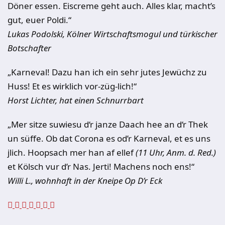
Döner essen. Eiscreme geht auch. Alles klar, macht’s
gut, euer Poldi.“
Lukas Podolski, Kölner Wirtschaftsmogul und türkischer
Botschafter
„Karneval! Dazu han ich ein sehr jutes Jewüchz zu
Huss! Et es wirklich vor-züg-lich!“
Horst Lichter, hat einen Schnurrbart
„Mer sitze suwiesu d‘r janze Daach hee an d‘r Thek
un süffe. Ob dat Corona es od’r Karneval, et es uns
jlich. Hoopsach mer han af ellef
(11 Uhr, Anm. d. Red.)
et Kölsch vur d’r Nas. Jerti! Machens noch ens!“
Willi L., wohnhaft in der Kneipe Op D’r Eck