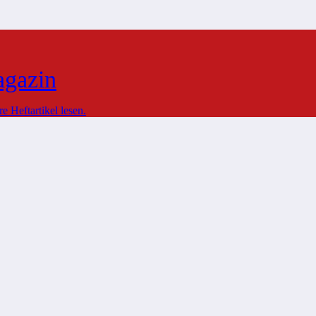
agazin
 Heftartikel lesen.