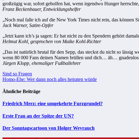
großzügig war, sofort geholfen hat, wenn irgendwo Hunger herrschte, 
Franz Beckenbauer, Entwicklungshelfer
„Noch mal falle ich auf die New York Times nicht rein, das können Sie
Jack Warner, Satire-Opfer
„Jetzt kann ich’s ja sagen: Er hat nicht zu den Spendern gehört dama
Helmut Kohl, gesprochen von Maike Kohl-Richter
„Das ist natürlich brutal für den Sepp, das steckst du nicht so lässig
wenn 80 000 Fans deinen Namen brüllen und dich… äh… gnadenlos aus
Jürgen Klopp, ehemaliger Fußballehrer
Beitragsnavigation
Sind so Fragen
Homo-Ehe: Wer dann noch alles heiraten würde
Ähnliche Beiträge
Friedrich Merz: eine umgekehrte Furzgrundel?
Erste Frau an der Spitze der UN?
Der Sonntagscartoon von Holger Weyrauch