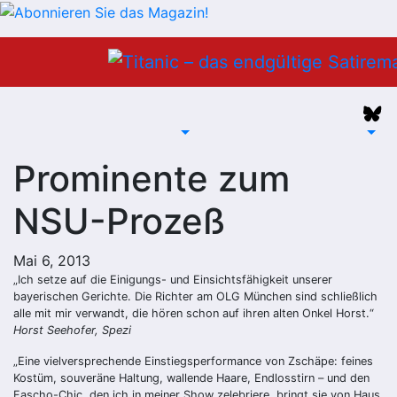
Zum
Inhalt
springen
Prominente zum
NSU-Prozeß
Mai 6, 2013
„Ich setze auf die Einigungs- und Einsichtsfähigkeit unserer
bayerischen Gerichte. Die Richter am OLG München sind schließlich
alle mit mir verwandt, die hören schon auf ihren alten Onkel Horst.“
Horst Seehofer, Spezi
„Eine vielversprechende Einstiegsperformance von Zschäpe: feines
Kostüm, souveräne Haltung, wallende Haare, Endlosstirn – und den
Fascho-Chic, den ich in meiner Show zelebriere, bringt sie von Haus