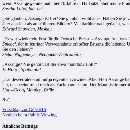
wenn Assange gerade mal über 10 Jahre in Haft sitzt, aber meine Fra
Sascha Lobo, Internet
„Sie glauben, Assange ist frei? Sie glauben wohl alles. Haben Sie je v
älter aussieht als auf früheren Bildern? Mal darüber nachgedacht, w
Edward Snowden, Moskau
„Es war wieder ein Fest für die Deutsche Presse – Assange frei, was f
Spiegel
, der in feuriger Vorwegnahme erhoffter Brisanz die leitende
Sie den Fehler?“
Stefan Niggemeyer, Netiquette-Zentralbüro
„Assange? Nie gehört. Ist der etwa mundtot? Lol!!“
El Hotzo, Spaßmobil
„Landesverräter sind mir ja eigentlich zuwider. Aber Herr Assange h
hat, das beeindruckt mich als Fachmann schon. Der Mann ist immerh
Hans-Georg Maaßen, Brille
RvC
Beitragsnavigation
Vorschlag zur Güte #16
Neulich beim Public Viewing
Ähnliche Beiträge