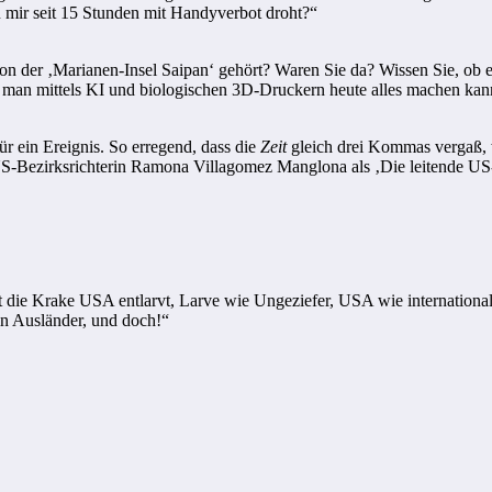
u mir seit 15 Stunden mit Handyverbot droht?“
on der ‚Marianen-Insel Saipan‘ gehört? Waren Sie da? Wissen Sie, ob es 
as man mittels KI und biologischen 3D-Druckern heute alles machen kan
ür ein Ereignis. So erregend, dass die
Zeit
gleich drei Kommas vergaß,
 US-Bezirksrichterin Ramona Villagomez Manglona als ‚Die leitende US
at die Krake USA entlarvt, Larve wie Ungeziefer, USA wie internationa
in Ausländer, und doch!“