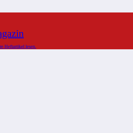
agazin
 Heftartikel lesen.