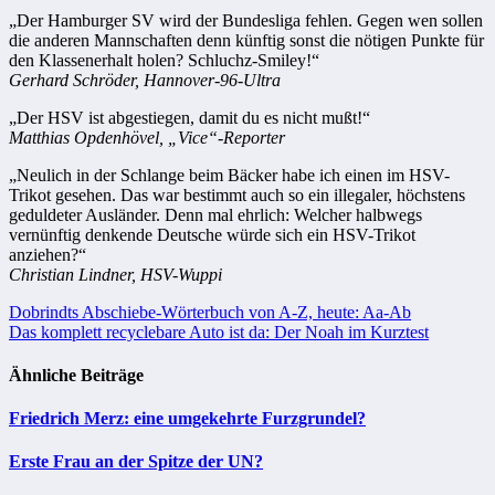
„Der Hamburger SV wird der Bundesliga fehlen. Gegen wen sollen
die anderen Mannschaften denn künftig sonst die nötigen Punkte für
den Klassenerhalt holen? Schluchz-Smiley!“
Gerhard Schröder, Hannover-96-Ultra
„Der HSV ist abgestiegen, damit du es nicht mußt!“
Matthias Opdenhövel, „Vice“-Reporter
„Neulich in der Schlange beim Bäcker habe ich einen im HSV-
Trikot gesehen. Das war bestimmt auch so ein illegaler, höchstens
geduldeter Ausländer. Denn mal ehrlich: Welcher halbwegs
vernünftig denkende Deutsche würde sich ein HSV-Trikot
anziehen?“
Christian Lindner, HSV-Wuppi
Beitragsnavigation
Dobrindts Abschiebe-Wörterbuch von A-Z, heute: Aa-Ab
Das komplett recyclebare Auto ist da: Der Noah im Kurztest
Ähnliche Beiträge
Friedrich Merz: eine umgekehrte Furzgrundel?
Erste Frau an der Spitze der UN?