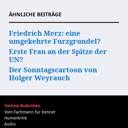
ÄHNLICHE BEITRÄGE
Friedrich Merz: eine
umgekehrte Furzgrundel?
Erste Frau an der Spitze der
UN?
Der Sonntagscartoon von
Holger Weyrauch
Online-Rubriken
Vom Fachmann für Kenner
Humorkritik
Audio