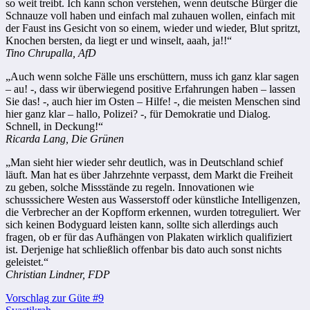
so weit treibt. Ich kann schon verstehen, wenn deutsche Bürger die
Schnauze voll haben und einfach mal zuhauen wollen, einfach mit
der Faust ins Gesicht von so einem, wieder und wieder, Blut spritzt,
Knochen bersten, da liegt er und winselt, aaah, ja!!“
Tino Chrupalla, AfD
„Auch wenn solche Fälle uns erschüttern, muss ich ganz klar sagen
– au! -, dass wir überwiegend positive Erfahrungen haben – lassen
Sie das! -, auch hier im Osten – Hilfe! -, die meisten Menschen sind
hier ganz klar – hallo, Polizei? -, für Demokratie und Dialog.
Schnell, in Deckung!“
Ricarda Lang, Die Grünen
„Man sieht hier wieder sehr deutlich, was in Deutschland schief
läuft. Man hat es über Jahrzehnte verpasst, dem Markt die Freiheit
zu geben, solche Missstände zu regeln. Innovationen wie
schusssichere Westen aus Wasserstoff oder künstliche Intelligenzen,
die Verbrecher an der Kopfform erkennen, wurden totreguliert. Wer
sich keinen Bodyguard leisten kann, sollte sich allerdings auch
fragen, ob er für das Aufhängen von Plakaten wirklich qualifiziert
ist. Derjenige hat schließlich offenbar bis dato auch sonst nichts
geleistet.“
Christian Lindner, FDP
Beitragsnavigation
Vorschlag zur Güte #9