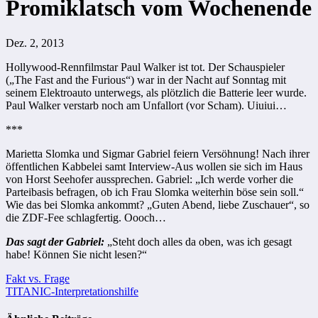
Promiklatsch vom Wochenende
Dez. 2, 2013
Hollywood-Rennfilmstar Paul Walker ist tot. Der Schauspieler
(„The Fast and the Furious“) war in der Nacht auf Sonntag mit
seinem Elektroauto unterwegs, als plötzlich die Batterie leer wurde.
Paul Walker verstarb noch am Unfallort (vor Scham). Uiuiui…
***
Marietta Slomka und Sigmar Gabriel feiern Versöhnung! Nach ihrer
öffentlichen Kabbelei samt Interview-Aus wollen sie sich im Haus
von Horst Seehofer aussprechen. Gabriel: „Ich werde vorher die
Parteibasis befragen, ob ich Frau Slomka weiterhin böse sein soll.“
Wie das bei Slomka ankommt? „Guten Abend, liebe Zuschauer“, so
die ZDF-Fee schlagfertig. Oooch…
Das sagt der Gabriel:
„Steht doch alles da oben, was ich gesagt
habe! Können Sie nicht lesen?“
Beitragsnavigation
Fakt vs. Frage
TITANIC-Interpretationshilfe