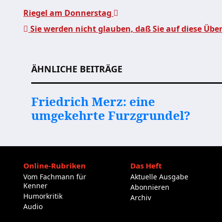
Riegel am Donnerstag
Sie werden nicht glauben, daß Sie auf diese Über
Beitragsnavigation
ÄHNLICHE BEITRÄGE
Friedrich Merz: eine
umgekehrte Furzgrundel?
Online-Rubriken
Das Heft
Vom Fachmann für
Aktuelle Ausgabe
Kenner
Abonnieren
Humorkritik
Archiv
Audio