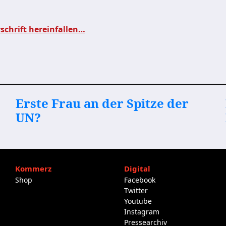
schrift hereinfallen…
Erste Frau an der Spitze der
UN?
Kommerz
Digital
Shop
Facebook
Twitter
Youtube
Instagram
Pressearchiv