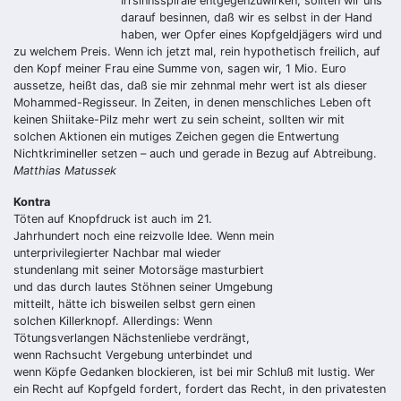
Irrsinnsspirale entgegenzuwirken, sollten wir uns
darauf besinnen, daß wir es selbst in der Hand
haben, wer Opfer eines Kopfgeldjägers wird und
zu welchem Preis. Wenn ich jetzt mal, rein hypothetisch freilich, auf
den Kopf meiner Frau eine Summe von, sagen wir, 1 Mio. Euro
aussetze, heißt das, daß sie mir zehnmal mehr wert ist als dieser
Mohammed-Regisseur. In Zeiten, in denen menschliches Leben oft
keinen Shiitake-Pilz mehr wert zu sein scheint, sollten wir mit
solchen Aktionen ein mutiges Zeichen gegen die Entwertung
Nichtkrimineller setzen – auch und gerade in Bezug auf Abtreibung.
Matthias Matussek
Kontra
Töten auf Knopfdruck ist auch im 21.
Jahrhundert noch eine reizvolle Idee. Wenn mein
unterprivilegierter Nachbar mal wieder
stundenlang mit seiner Motorsäge masturbiert
und das durch lautes Stöhnen seiner Umgebung
mitteilt, hätte ich bisweilen selbst gern einen
solchen Killerknopf. Allerdings: Wenn
Tötungsverlangen Nächstenliebe verdrängt,
wenn Rachsucht Vergebung unterbindet und
wenn Köpfe Gedanken blockieren, ist bei mir Schluß mit lustig. Wer
ein Recht auf Kopfgeld fordert, fordert das Recht, in den privatesten