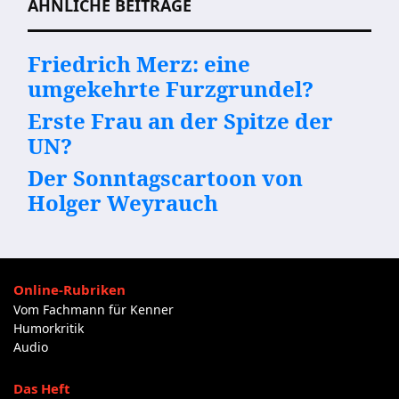
ÄHNLICHE BEITRÄGE
Friedrich Merz: eine
umgekehrte Furzgrundel?
Erste Frau an der Spitze der
UN?
Der Sonntagscartoon von
Holger Weyrauch
Online-Rubriken
Vom Fachmann für Kenner
Humorkritik
Audio
Das Heft