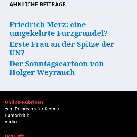
ÄHNLICHE BEITRÄGE
Friedrich Merz: eine
umgekehrte Furzgrundel?
Erste Frau an der Spitze der
UN?
Der Sonntagscartoon von
Holger Weyrauch
Online-Rubriken
Vom Fachmann für Kenner
Humorkritik
Audio
Das Heft