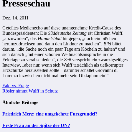
Presseschau
Dez. 14, 2011
Geteiltes Medienecho auf diese unangenehme Kredit-Causa des
Bundespräsidenten: Die
Süddeutsche Zeitung
rät Christian Wulff,
„abzuwarten“, das
Handelsblatt
hingegen, „noch ein bißchen
herumzudrucksen und dann den Lindner zu machen“.
Bild
bittet
darum, „die Sache noch ein paar Tage am Köcheln zu halten“ und
sich danach „mit einer schönen Weihnachtsansprache in die
Feiertage zu verabschieden“, die
Zeit
verspricht ein zwanzigseitiges
Interview, „aber nur, wenn sich Wulff tatsächlich als tiefkorrupter
Erzschurke herausstellen sollte – darunter schaltet Giovanni di
Lorenzo inzwischen nicht mal mehr sein Diktaphon ein!“
Beitragsnavigation
Fakt vs. Frage
Rösler nimmt Wulff in Schutz
Ähnliche Beiträge
Friedrich Merz: eine umgekehrte Furzgrundel?
Erste Frau an der Spitze der UN?