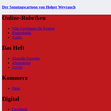
Der Sonntagscartoon von Holger Weyrauch
Online-Rubriken
Vom Fachmann für Kenner
Humorkritik
Audio
Das Heft
Aktuelle Ausgabe
Abonnieren
Archiv
Kommerz
Shop
Digital
Facebook