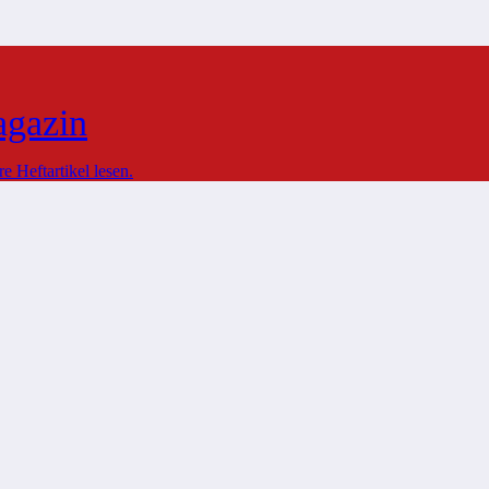
agazin
 Heftartikel lesen.